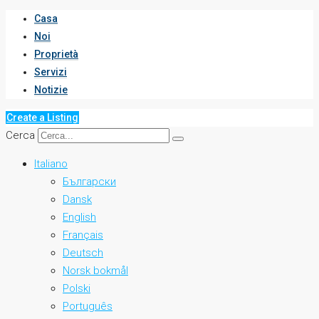
Casa
Noi
Proprietà
Servizi
Notizie
Create a Listing
Cerca
Italiano
Български
Dansk
English
Français
Deutsch
Norsk bokmål
Polski
Português