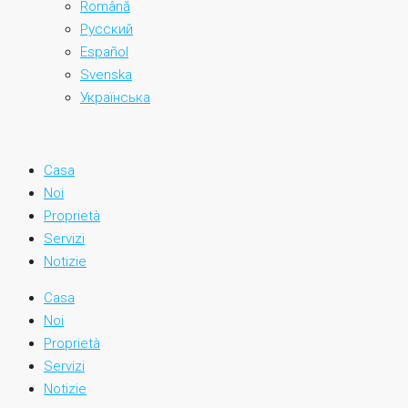
Română
Русский
Español
Svenska
Українська
Casa
Noi
Proprietà
Servizi
Notizie
Casa
Noi
Proprietà
Servizi
Notizie