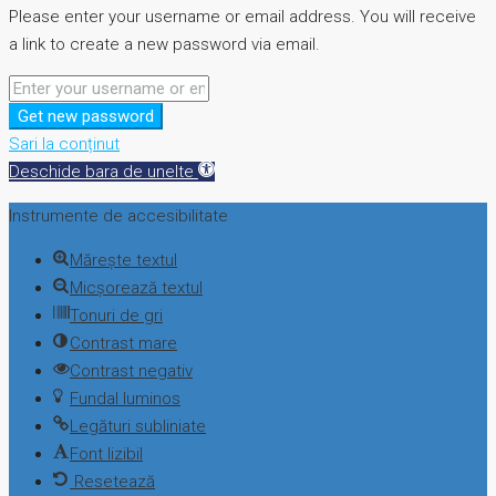
Please enter your username or email address. You will receive
a link to create a new password via email.
Get new password
Sari la conținut
Deschide bara de unelte
Instrumente de accesibilitate
Mărește textul
Micșorează textul
Tonuri de gri
Contrast mare
Contrast negativ
Fundal luminos
Legături subliniate
Font lizibil
Resetează