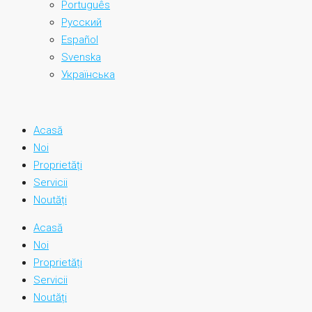
Português
Русский
Español
Svenska
Українська
Acasă
Noi
Proprietăți
Servicii
Noutăți
Acasă
Noi
Proprietăți
Servicii
Noutăți