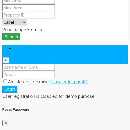
Price Range
From
To
Search
Login
×
Amintește-ți de mine
Ti-ai pierdut parola?
Login
User registration is disabled for demo purpose.
Reset Password
×