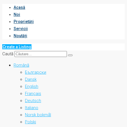
Acasă
Noi
Proprietăți
Servicii
Noutăți
Create a Listing
Caută
Română
Български
Dansk
English
Français
Deutsch
Italiano
Norsk bokmål
Polski