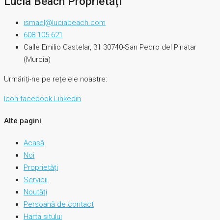
Lucia Beach Proprietăți
ismael@luciabeach.com
608 105 621
Calle Emilio Castelar, 31 30740-San Pedro del Pinatar
(Murcia)
Urmăriți-ne pe rețelele noastre:
Icon-facebook
Linkedin
Alte pagini
Acasă
Noi
Proprietăți
Servicii
Noutăți
Persoană de contact
Harta sitului