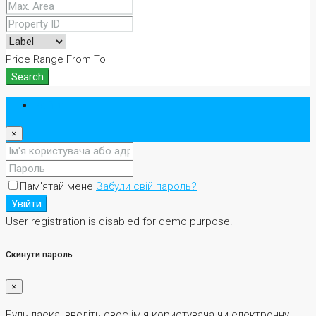
Price Range
From
To
Search
Увійти
×
Пам'ятай мене
Забули свій пароль?
Увійти
User registration is disabled for demo purpose.
Скинути пароль
×
Будь ласка, введіть своє ім'я користувача чи електронну