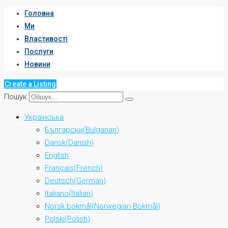
Головна
Ми
Властивості
Послуги
Новини
Create a Listing
Пошук
Українська
Български
(
Bulgarian
)
Dansk
(
Danish
)
English
Français
(
French
)
Deutsch
(
German
)
Italiano
(
Italian
)
Norsk bokmål
(
Norwegian Bokmål
)
Polski
(
Polish
)