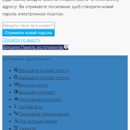
адресу. Ви отримаєте посилання, щоб створити новий
пароль електронною поштою.
Отримати новий пароль
Перейти до вмісту
Відкрити Панель інструментів
Інструмент Доступності
Збільшити розмір тексту
Зменшити розмір тексту
Відтінки сірого
Високий контраст
Негативний контраст
Світлий фон
Посилання підкреслення
Для читання шрифт
Скинути