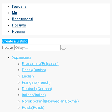
Головна
Ми
Властивості
Послуги
Новини
Create a Listing
Пошук
Українська
Български
(
Bulgarian
)
Dansk
(
Danish
)
English
Français
(
French
)
Deutsch
(
German
)
Italiano
(
Italian
)
Norsk bokmål
(
Norwegian Bokmål
)
Polski
(
Polish
)