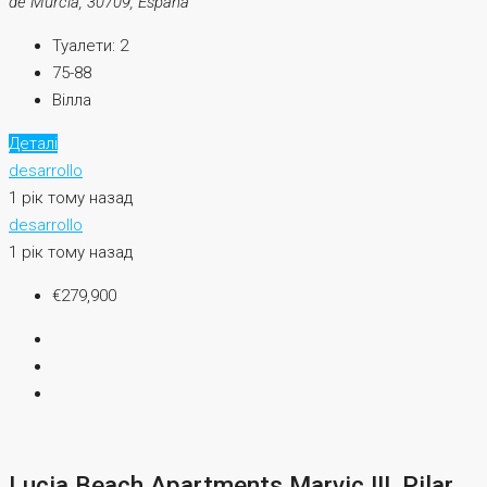
de Murcia, 30709, España
Туалети:
2
75-88
Вілла
Деталі
desarrollo
1 рік тому назад
desarrollo
1 рік тому назад
€279,900
Lucia Beach Apartments Marvic III, Pilar