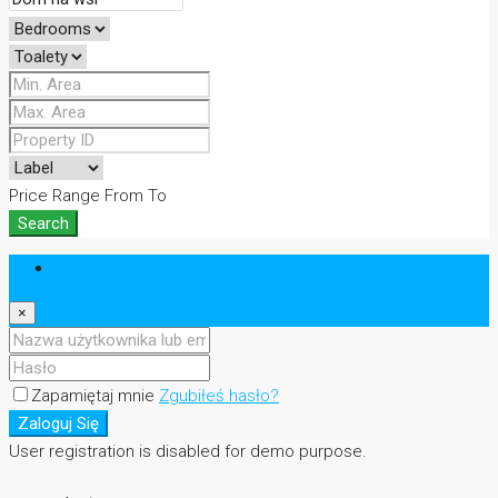
Price Range
From
To
Search
Zaloguj Się
×
Zapamiętaj mnie
Zgubiłeś hasło?
Zaloguj Się
User registration is disabled for demo purpose.