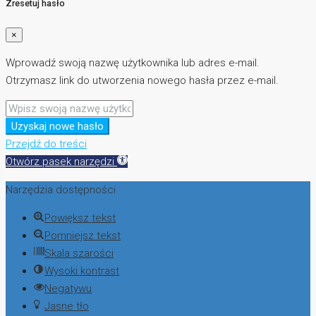
Zresetuj hasło
×
Wprowadź swoją nazwę użytkownika lub adres e-mail.
Otrzymasz link do utworzenia nowego hasła przez e-mail.
Uzyskaj nowe hasło
Przejdź do treści
Otwórz pasek narzędzi
Narzędzia dostępności
Powiększ tekst
Pomniejsz tekst
Skala szarości
Wysoki kontrast
Negatywu
Jasne tło