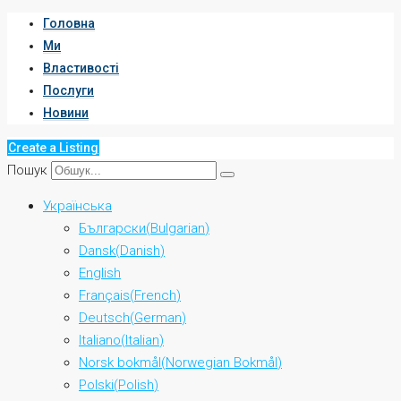
Головна
Ми
Властивості
Послуги
Новини
Create a Listing
Пошук
Українська
Български
(
Bulgarian
)
Dansk
(
Danish
)
English
Français
(
French
)
Deutsch
(
German
)
Italiano
(
Italian
)
Norsk bokmål
(
Norwegian Bokmål
)
Polski
(
Polish
)